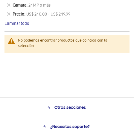
este
Eliminar
Camara
24MP o más
artículo
este
Eliminar
Precio
US$ 240.00 - US$ 249.99
artículo
este
Eliminar todo
artículo
No podemos encontrar productos que coincida con la
selección.
Otras secciones
Conócenos
¿Necesitas soporte?
Soporte