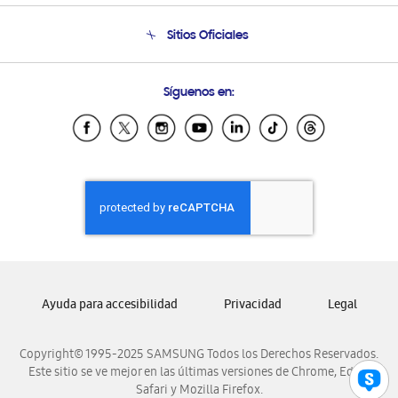
Seguimiento de tu pedido
Soporte telefónico
Sitios Oficiales
Condiciones de Compra
Soporte vía eMail
Preguntas Frecuentes
Samsung Costa Rica
Síguenos en:
Samsung Ecuador
Samsung El Salvador
Samsung Guatemala
Samsung Honduras
Samsung Nicaragua
Samsung Panamá
Samsung República Dominicana
Samsung Venezuela
Ayuda para accesibilidad
Privacidad
Legal
Copyright© 1995-2025 SAMSUNG Todos los Derechos Reservados.
Este sitio se ve mejor en las últimas versiones de Chrome, Edge,
Safari y Mozilla Firefox.