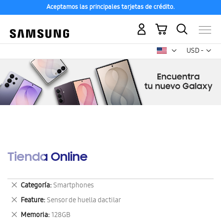
Aceptamos las principales tarjetas de crédito.
Mi carrito
Mon
USD -
dólar
estadounid
Tienda Online
Eliminar
Categoría
Smartphones
este
Eliminar
Feature
Sensor de huella dactilar
artículo
este
Eliminar
Memoria
128GB
artículo