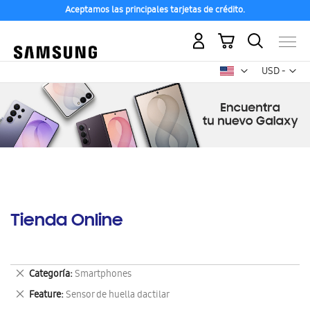
Aceptamos las principales tarjetas de crédito.
Mi carrito
Mon
USD -
dólar
estadounid
Tienda Online
Eliminar
Categoría
Smartphones
este
Eliminar
Feature
Sensor de huella dactilar
artículo
este