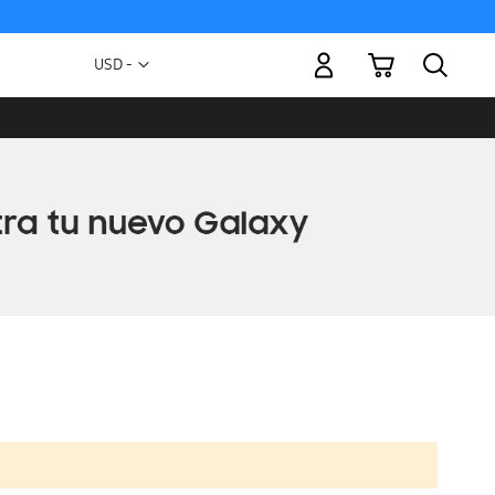
Mi carrito
Moneda
USD -
dólar
estadounidense