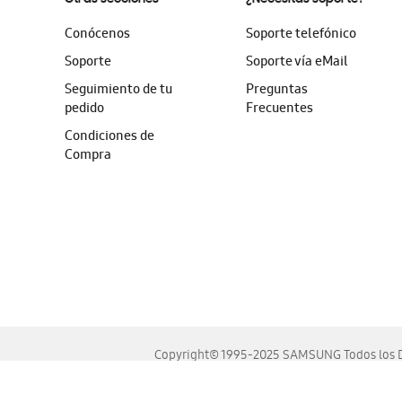
Conócenos
Soporte telefónico
Soporte
Soporte vía eMail
Seguimiento de tu
Preguntas
pedido
Frecuentes
Condiciones de
Compra
Copyright© 1995-2025 SAMSUNG Todos los D
Este sitio se ve mejor en las últimas versiones de Chrome