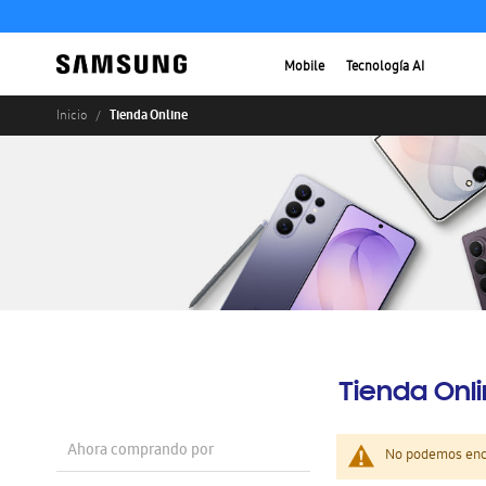
Mobile
Tecnología AI
Tienda Online
Inicio
Tienda Onl
Ahora comprando por
No podemos enco