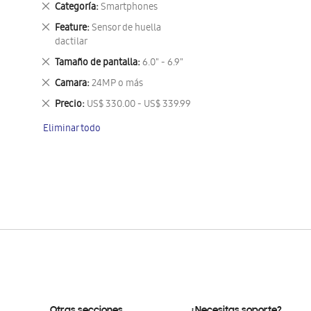
Eliminar
Categoría
Smartphones
este
Eliminar
Feature
Sensor de huella
artículo
este
dactilar
artículo
Eliminar
Tamaño de pantalla
6.0" - 6.9"
este
Eliminar
Camara
24MP o más
artículo
este
Eliminar
Precio
US$ 330.00 - US$ 339.99
artículo
este
Eliminar todo
artículo
Otras secciones
¿Necesitas soporte?