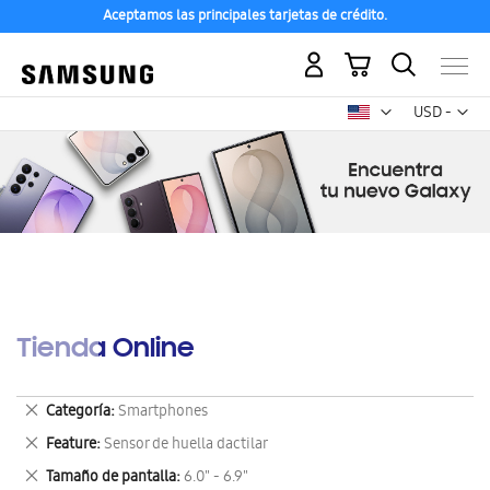
Aceptamos las principales tarjetas de crédito.
Mi carrito
Mon
USD -
dólar
estadounid
Tienda Online
Eliminar
Categoría
Smartphones
este
Eliminar
Feature
Sensor de huella dactilar
artículo
este
Eliminar
Tamaño de pantalla
6.0" - 6.9"
artículo