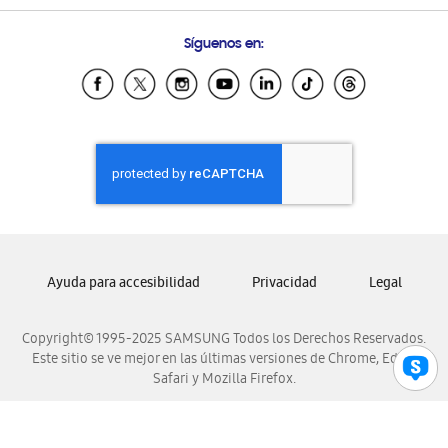
Preguntas Frecuentes
Samsung Costa Rica
Síguenos en:
Samsung Ecuador
Samsung El Salvador
Samsung Guatemala
Samsung Honduras
Samsung Nicaragua
Samsung Panamá
Samsung República Dominicana
Samsung Venezuela
Ayuda para accesibilidad
Privacidad
Legal
Copyright© 1995-2025 SAMSUNG Todos los Derechos Reservados.
Este sitio se ve mejor en las últimas versiones de Chrome, Edge,
Safari y Mozilla Firefox.