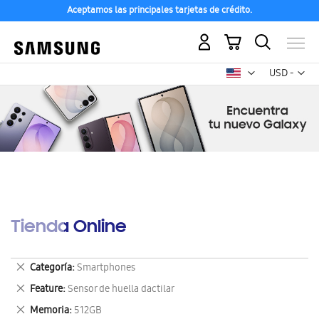
Aceptamos las principales tarjetas de crédito.
Mi carrito
Mon
USD -
dólar
estadounid
Tienda Online
Eliminar
Categoría
Smartphones
este
Eliminar
Feature
Sensor de huella dactilar
artículo
este
Eliminar
Memoria
512GB
artículo