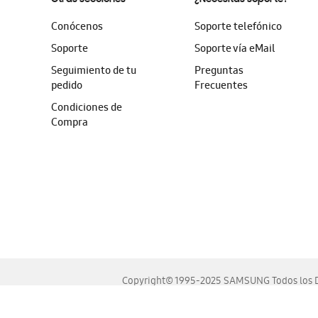
Conócenos
Soporte telefónico
Soporte
Soporte vía eMail
Seguimiento de tu
Preguntas
pedido
Frecuentes
Condiciones de
Compra
Copyright© 1995-2025 SAMSUNG Todos los D
Este sitio se ve mejor en las últimas versiones de Chrome