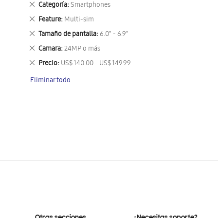
Eliminar
Categoría
Smartphones
este
Eliminar
Feature
Multi-sim
artículo
este
Eliminar
Tamaño de pantalla
6.0" - 6.9"
artículo
este
Eliminar
Camara
24MP o más
artículo
este
Eliminar
Precio
US$ 140.00 - US$ 149.99
artículo
este
Eliminar todo
artículo
Otras secciones
¿Necesitas soporte?