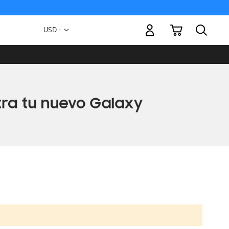
Mi carrito
Moneda
USD -
dólar
estadounidense