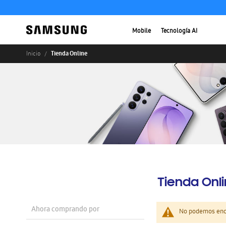
Mobile
Tecnología AI
Tienda Online
Inicio
Tienda Onl
Ahora comprando por
No podemos enco