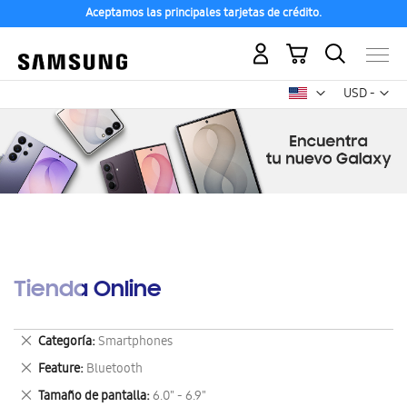
Aceptamos las principales tarjetas de crédito.
Mi carrito
Mon
USD -
dólar
estadounid
Tienda Online
Eliminar
Categoría
Smartphones
este
Eliminar
Feature
Bluetooth
artículo
este
Eliminar
Tamaño de pantalla
6.0" - 6.9"
artículo