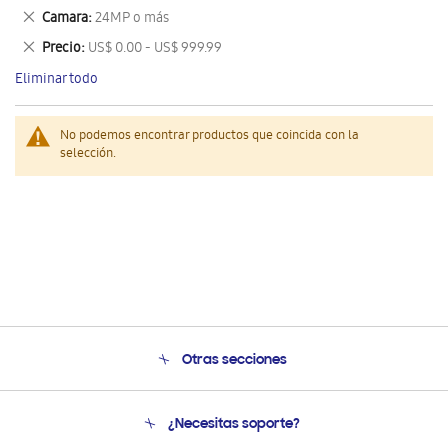
este
Eliminar
Camara
24MP o más
artículo
este
Eliminar
Precio
US$ 0.00 - US$ 999.99
artículo
este
Eliminar todo
artículo
No podemos encontrar productos que coincida con la
selección.
Otras secciones
Conócenos
¿Necesitas soporte?
Soporte