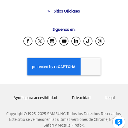
Seguimiento de tu pedido
Soporte telefónico
Sitios Oficiales
Condiciones de Compra
Soporte vía eMail
Preguntas Frecuentes
Samsung Costa Rica
Síguenos en:
Samsung Ecuador
Samsung El Salvador
Samsung Guatemala
Samsung Honduras
Samsung Nicaragua
Samsung Panamá
Samsung República Dominicana
Samsung Venezuela
Ayuda para accesibilidad
Privacidad
Legal
Copyright© 1995-2025 SAMSUNG Todos los Derechos Reservados.
Este sitio se ve mejor en las últimas versiones de Chrome, Edge,
Safari y Mozilla Firefox.