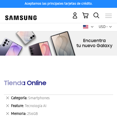
Aceptamos las principales tarjetas de crédito.
Mi carrito
Mon
USD -
dólar
estadounid
Tienda Online
Eliminar
Categoría
Smartphones
este
Eliminar
Feature
Tecnología AI
artículo
este
Eliminar
Memoria
256GB
artículo