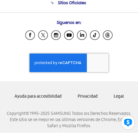
Sitios Oficiales
Condiciones de Compra
Soporte vía eMail
Preguntas Frecuentes
Samsung Costa Rica
Síguenos en:
Samsung Ecuador
Samsung El Salvador
Samsung Guatemala
Samsung Honduras
Samsung Nicaragua
Samsung Panamá
Samsung República Dominicana
Samsung Venezuela
Ayuda para accesibilidad
Privacidad
Legal
Copyright© 1995-2025 SAMSUNG Todos los Derechos Reservados.
Este sitio se ve mejor en las últimas versiones de Chrome, Edge,
Safari y Mozilla Firefox.