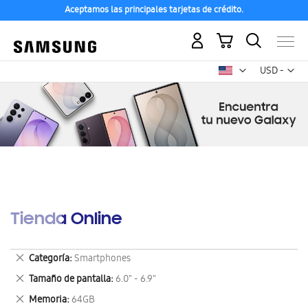
Aceptamos las principales tarjetas de crédito.
Mi carrito
Mon
USD -
dólar
estadounid
Tienda Online
Eliminar
Categoría
Smartphones
este
Eliminar
Tamaño de pantalla
6.0" - 6.9"
artículo
este
Eliminar
Memoria
64GB
artículo