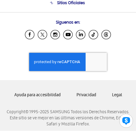
Sitios Oficiales
Condiciones de Compra
Soporte vía eMail
Preguntas Frecuentes
Samsung Costa Rica
Síguenos en:
Samsung Ecuador
Samsung El Salvador
Samsung Guatemala
Samsung Honduras
Samsung Nicaragua
Samsung Panamá
Samsung República Dominicana
Samsung Venezuela
Ayuda para accesibilidad
Privacidad
Legal
Copyright© 1995-2025 SAMSUNG Todos los Derechos Reservados.
Este sitio se ve mejor en las últimas versiones de Chrome, Edge,
Safari y Mozilla Firefox.