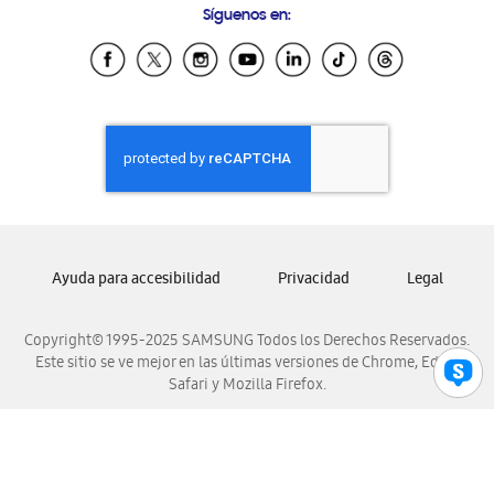
Síguenos en:
Samsung Ecuador
Samsung El Salvador
Samsung Guatemala
Samsung Honduras
Samsung Nicaragua
Samsung Panamá
Samsung República Dominicana
Samsung Venezuela
Ayuda para accesibilidad
Privacidad
Legal
Copyright© 1995-2025 SAMSUNG Todos los Derechos Reservados.
Este sitio se ve mejor en las últimas versiones de Chrome, Edge,
Safari y Mozilla Firefox.