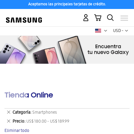
Aceptamos las principales tarjetas de crédito.
Mi carrito
Mon
USD -
dólar
estadounid
Tienda Online
Eliminar
Categoría
Smartphones
este
Eliminar
Precio
US$ 180.00 - US$ 189.99
artículo
este
Eliminar todo
artículo