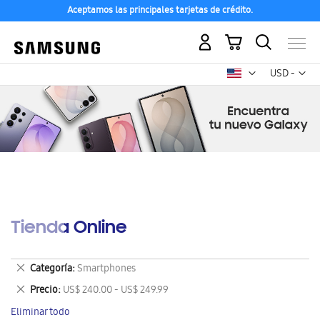
Aceptamos las principales tarjetas de crédito.
Mi carrito
Mon
USD -
dólar
estadounid
Tienda Online
Eliminar
Categoría
Smartphones
este
Eliminar
Precio
US$ 240.00 - US$ 249.99
artículo
este
Eliminar todo
artículo