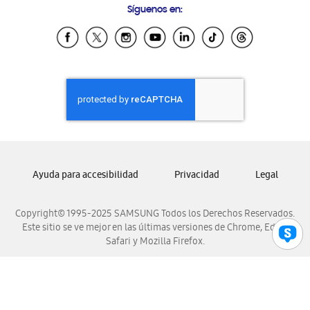
Síguenos en:
Samsung Ecuador
Samsung El Salvador
Samsung Guatemala
Samsung Honduras
Samsung Nicaragua
Samsung Panamá
Samsung República Dominicana
Samsung Venezuela
Ayuda para accesibilidad
Privacidad
Legal
Copyright© 1995-2025 SAMSUNG Todos los Derechos Reservados.
Este sitio se ve mejor en las últimas versiones de Chrome, Edge,
Safari y Mozilla Firefox.