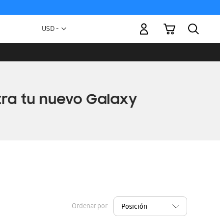
Mi carrito
Moneda
USD -
dólar
estadounidense
Ordenar por