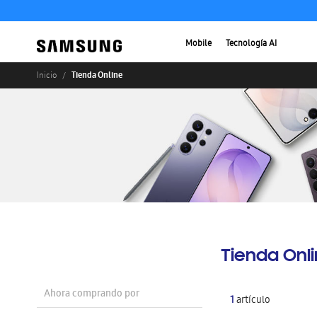
Mobile
Tecnología AI
Tienda Online
Inicio
Tienda Onl
Ahora comprando por
1
artículo