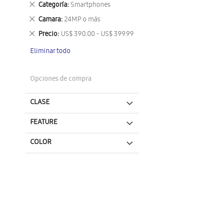
Eliminar
Categoría
Smartphones
este
Eliminar
Camara
24MP o más
artículo
este
Eliminar
Precio
US$ 390.00 - US$ 399.99
artículo
este
Eliminar todo
artículo
Opciones de compra
CLASE
FEATURE
COLOR