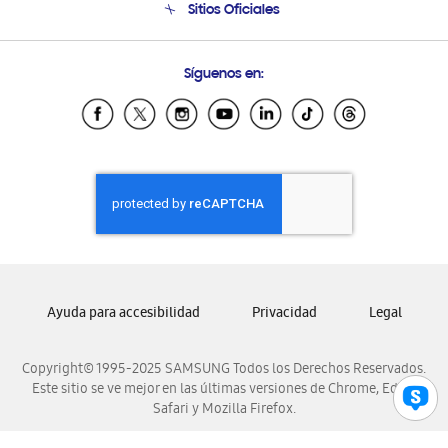
Sitios Oficiales
Condiciones de Compra
Soporte vía eMail
Preguntas Frecuentes
Samsung Costa Rica
Síguenos en:
Samsung Ecuador
Samsung El Salvador
Samsung Guatemala
Samsung Honduras
Samsung Nicaragua
Samsung Panamá
Samsung República Dominicana
Samsung Venezuela
Ayuda para accesibilidad
Privacidad
Legal
Copyright© 1995-2025 SAMSUNG Todos los Derechos Reservados.
Este sitio se ve mejor en las últimas versiones de Chrome, Edge,
Safari y Mozilla Firefox.