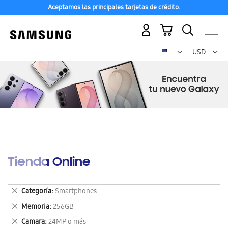
Aceptamos las principales tarjetas de crédito.
Mi carrito
Mon
USD -
dólar
estadounid
Tienda Online
Eliminar
Categoría
Smartphones
este
Eliminar
Memoria
256GB
artículo
este
Eliminar
Camara
24MP o más
artículo