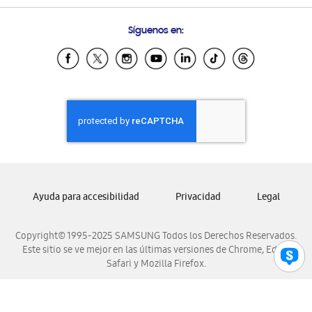
Preguntas Frecuentes
Samsung Costa Rica
Síguenos en:
Samsung Ecuador
Samsung El Salvador
Samsung Guatemala
Samsung Honduras
Samsung Nicaragua
Samsung Panamá
Samsung República Dominicana
Samsung Venezuela
Ayuda para accesibilidad
Privacidad
Legal
Copyright© 1995-2025 SAMSUNG Todos los Derechos Reservados.
Este sitio se ve mejor en las últimas versiones de Chrome, Edge,
Safari y Mozilla Firefox.