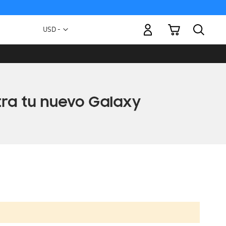
Mi carrito
Moneda
USD -
dólar
estadounidense