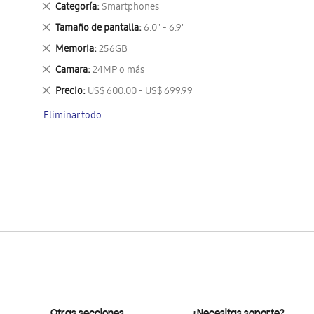
Eliminar
Categoría
Smartphones
este
Eliminar
Tamaño de pantalla
6.0" - 6.9"
artículo
este
Eliminar
Memoria
256GB
artículo
este
Eliminar
Camara
24MP o más
artículo
este
Eliminar
Precio
US$ 600.00 - US$ 699.99
artículo
este
Eliminar todo
artículo
Otras secciones
¿Necesitas soporte?