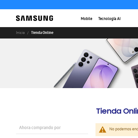
Mobile
Tecnología AI
Tienda Online
Inicio
Tienda Onl
Ahora comprando por
No podemos enco