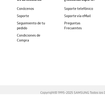
Conócenos
Soporte telefónico
Soporte
Soporte vía eMail
Seguimiento de tu
Preguntas
pedido
Frecuentes
Condiciones de
Compra
Copyright© 1995-2025 SAMSUNG Todos los D
Este sitio se ve mejor en las últimas versiones de Chrome