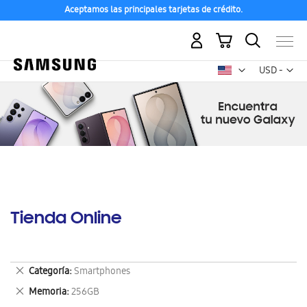
Aceptamos las principales tarjetas de crédito.
Mi carrito
Mon
USD -
dólar
estadounid
Tienda Online
Eliminar
Categoría
Smartphones
este
Eliminar
Memoria
256GB
artículo
este