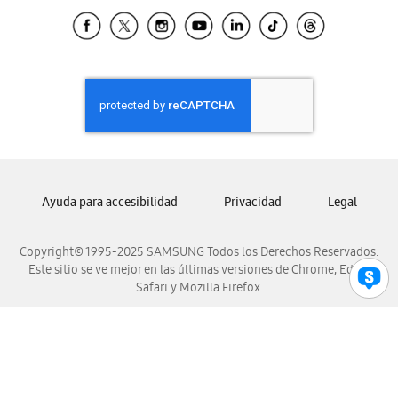
Samsung Ecuador
Samsung El Salvador
Samsung Guatemala
Samsung Honduras
Samsung Nicaragua
Samsung Panamá
Samsung República Dominicana
Samsung Venezuela
Ayuda para accesibilidad
Privacidad
Legal
Copyright© 1995-2025 SAMSUNG Todos los Derechos Reservados.
Este sitio se ve mejor en las últimas versiones de Chrome, Edge,
Safari y Mozilla Firefox.