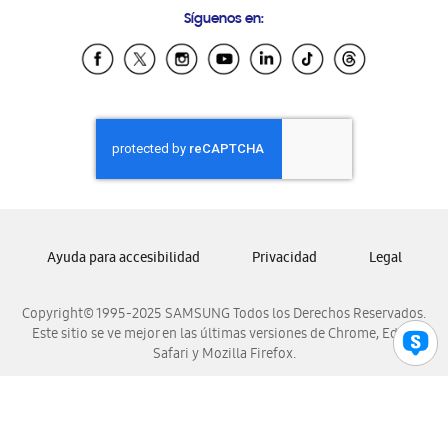
Samsung Costa Rica
Síguenos en:
Samsung Ecuador
Samsung El Salvador
Samsung Guatemala
Samsung Honduras
Samsung Nicaragua
Samsung Panamá
Samsung República Dominicana
Samsung Venezuela
Ayuda para accesibilidad
Privacidad
Legal
Copyright© 1995-2025 SAMSUNG Todos los Derechos Reservados.
Este sitio se ve mejor en las últimas versiones de Chrome, Edge,
Safari y Mozilla Firefox.