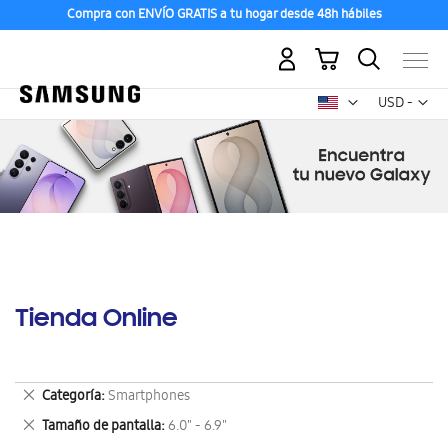
Compra con ENVÍO GRATIS a tu hogar desde 48h hábiles
Mi carrito
Mon
USD -
dólar
estadounid
Tienda Online
Eliminar
Categoría
Smartphones
este
Eliminar
Tamaño de pantalla
6.0" - 6.9"
artículo
este