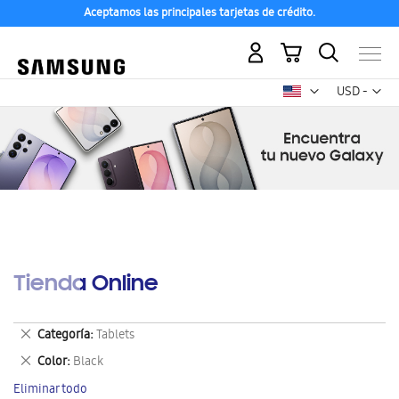
Aceptamos las principales tarjetas de crédito.
Mi carrito
Mon
USD -
dólar
estadounid
Tienda Online
Eliminar
Categoría
Tablets
este
Eliminar
Color
Black
artículo
este
Eliminar todo
artículo