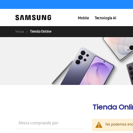
Mobile
Tecnología AI
Tienda Online
Inicio
Tienda Onl
Ahora comprando por
No podemos enco