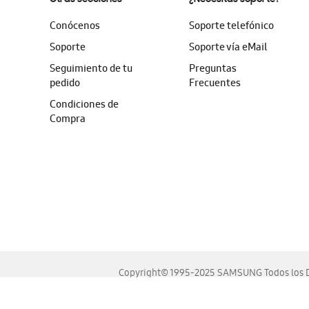
Conócenos
Soporte telefónico
Soporte
Soporte vía eMail
Seguimiento de tu
Preguntas
pedido
Frecuentes
Condiciones de
Compra
Copyright© 1995-2025 SAMSUNG Todos los D
Este sitio se ve mejor en las últimas versiones de Chrome