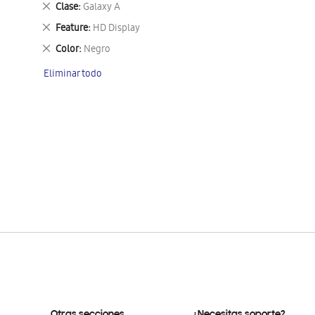
Eliminar
Clase
Galaxy A
este
Eliminar
Feature
HD Display
artículo
este
Eliminar
Color
Negro
artículo
este
Eliminar todo
artículo
Otras secciones
¿Necesitas soporte?