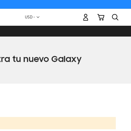
Mi carrito
Moneda
USD -
dólar
estadounidense