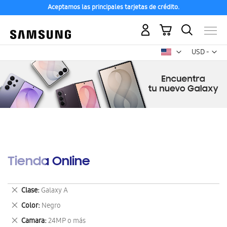
Aceptamos las principales tarjetas de crédito.
Mi carrito
Mon
USD -
dólar
estadounid
Tienda Online
Eliminar
Clase
Galaxy A
este
Eliminar
Color
Negro
artículo
este
Eliminar
Camara
24MP o más
artículo