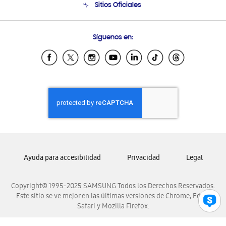
Sitios Oficiales
Condiciones de Compra
Soporte vía eMail
Preguntas Frecuentes
Samsung Costa Rica
Síguenos en:
Samsung Ecuador
Samsung El Salvador
Samsung Guatemala
Samsung Honduras
Samsung Nicaragua
Samsung Panamá
Samsung República Dominicana
Samsung Venezuela
Ayuda para accesibilidad
Privacidad
Legal
Copyright© 1995-2025 SAMSUNG Todos los Derechos Reservados.
Este sitio se ve mejor en las últimas versiones de Chrome, Edge,
Safari y Mozilla Firefox.