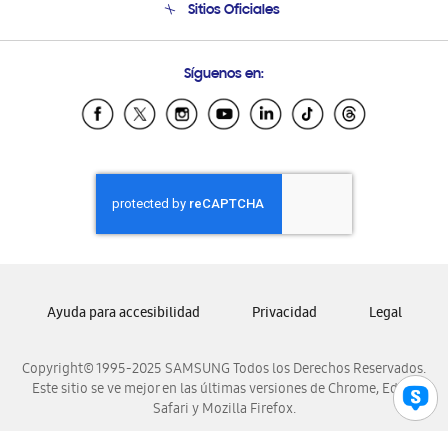
Sitios Oficiales
Condiciones de Compra
Soporte vía eMail
Preguntas Frecuentes
Samsung Costa Rica
Síguenos en:
Samsung Ecuador
Samsung El Salvador
Samsung Guatemala
Samsung Honduras
Samsung Nicaragua
Samsung Panamá
Samsung República Dominicana
Samsung Venezuela
Ayuda para accesibilidad
Privacidad
Legal
Copyright© 1995-2025 SAMSUNG Todos los Derechos Reservados.
Este sitio se ve mejor en las últimas versiones de Chrome, Edge,
Safari y Mozilla Firefox.