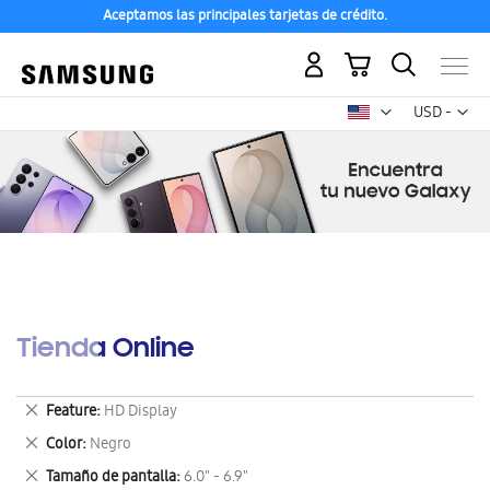
Aceptamos las principales tarjetas de crédito.
Mi carrito
Mon
USD -
dólar
estadounid
Tienda Online
Eliminar
Feature
HD Display
este
Eliminar
Color
Negro
artículo
este
Eliminar
Tamaño de pantalla
6.0" - 6.9"
artículo