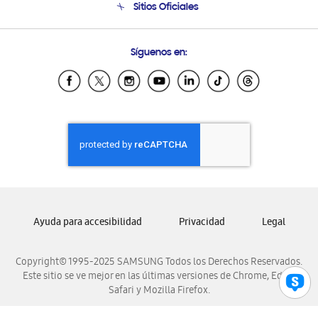
Sitios Oficiales
Condiciones de Compra
Soporte vía eMail
Preguntas Frecuentes
Samsung Costa Rica
Síguenos en:
Samsung Ecuador
Samsung El Salvador
Samsung Guatemala
Samsung Honduras
Samsung Nicaragua
Samsung Panamá
Samsung República Dominicana
Samsung Venezuela
Ayuda para accesibilidad
Privacidad
Legal
Copyright© 1995-2025 SAMSUNG Todos los Derechos Reservados.
Este sitio se ve mejor en las últimas versiones de Chrome, Edge,
Safari y Mozilla Firefox.