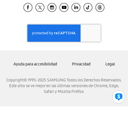
Samsung El Salvador
Samsung Guatemala
Samsung Honduras
Samsung Nicaragua
Samsung Panamá
Samsung República Dominicana
Samsung Venezuela
Ayuda para accesibilidad
Privacidad
Legal
Copyright© 1995-2025 SAMSUNG Todos los Derechos Reservados.
Este sitio se ve mejor en las últimas versiones de Chrome, Edge,
Safari y Mozilla Firefox.