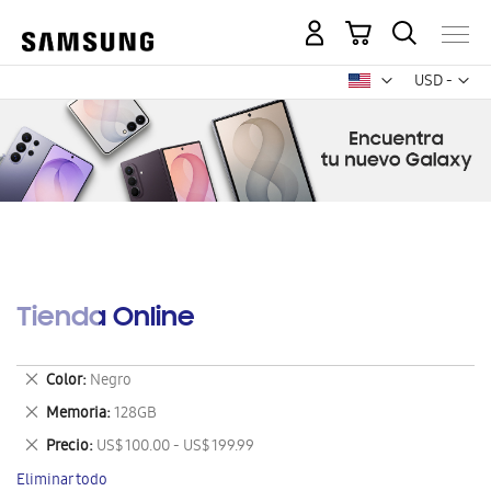
Mi carrito
Mon
USD -
dólar
estadounid
Tienda Online
Eliminar
Color
Negro
este
Eliminar
Memoria
128GB
artículo
este
Eliminar
Precio
US$ 100.00 - US$ 199.99
artículo
este
Eliminar todo
artículo