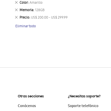
este
Eliminar
Color
Amarillo
artículo
este
Eliminar
Memoria
128GB
artículo
este
Eliminar
Precio
US$ 200.00 - US$ 299.99
artículo
este
Eliminar todo
artículo
Otras secciones
¿Necesitas soporte?
Conócenos
Soporte telefónico