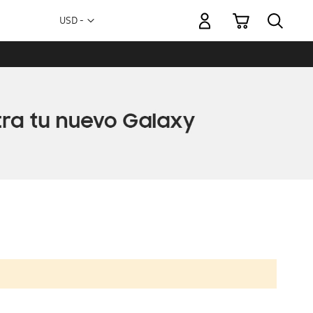
Mi carrito
Moneda
USD -
dólar
estadounidense