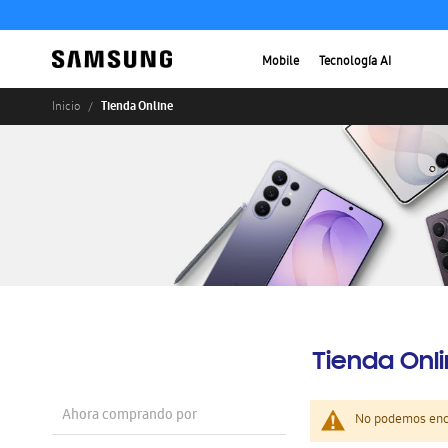
Mobile
Tecnología AI
Tienda Online
Inicio
Tienda Onl
Ahora comprando por
No podemos enco