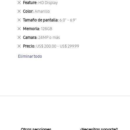
Eliminar
Feature
HD Display
este
Eliminar
Color
Amarillo
artículo
este
Eliminar
Tamaño de pantalla
6.0" - 6.9"
artículo
este
Eliminar
Memoria
128GB
artículo
este
Eliminar
Camara
24MP o más
artículo
este
Eliminar
Precio
US$ 200.00 - US$ 299.99
artículo
este
Eliminar todo
artículo
Otras secciones
¿Necesitas soporte?