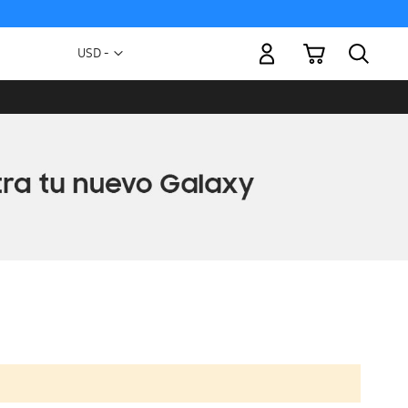
Mi carrito
Moneda
USD -
dólar
estadounidense