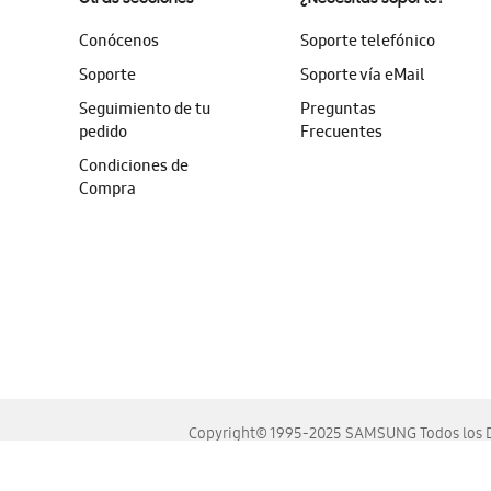
Conócenos
Soporte telefónico
Soporte
Soporte vía eMail
Seguimiento de tu
Preguntas
pedido
Frecuentes
Condiciones de
Compra
Copyright© 1995-2025 SAMSUNG Todos los D
Este sitio se ve mejor en las últimas versiones de Chrome