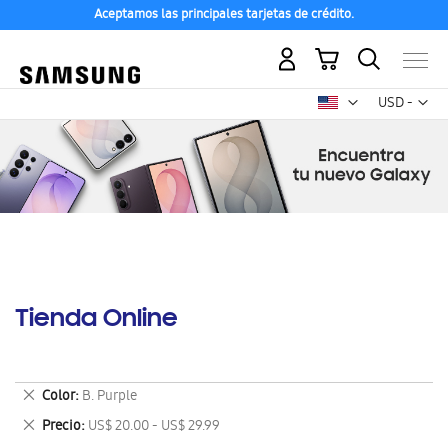
Aceptamos las principales tarjetas de crédito.
Mi carrito
Mon
USD -
dólar
estadounid
Tienda Online
Eliminar
Color
B. Purple
este
Eliminar
Precio
US$ 20.00 - US$ 29.99
artículo
este