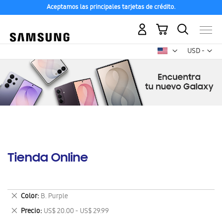
Aceptamos las principales tarjetas de crédito.
Mi carrito
Mon
USD -
dólar
estadounid
Tienda Online
Eliminar
Color
B. Purple
este
Eliminar
Precio
US$ 20.00 - US$ 29.99
artículo
este