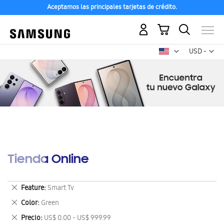
Aceptamos las principales tarjetas de crédito.
Mi carrito
Mon
USD -
dólar
estadounid
Tienda Online
Eliminar
Feature
Smart Tv
este
Eliminar
Color
Green
artículo
este
Eliminar
Precio
US$ 0.00 - US$ 999.99
artículo