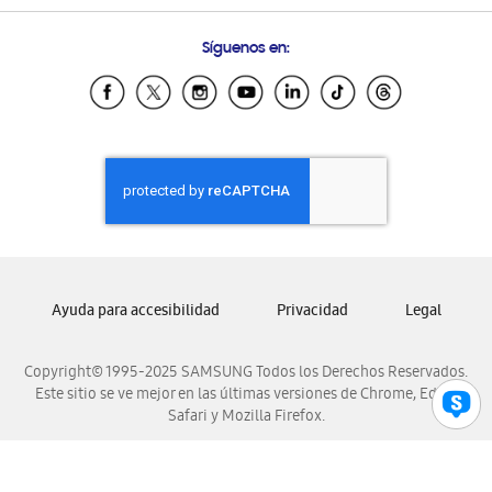
Preguntas Frecuentes
Samsung Costa Rica
Síguenos en:
Samsung Ecuador
Samsung El Salvador
Samsung Guatemala
Samsung Honduras
Samsung Nicaragua
Samsung Panamá
Samsung República Dominicana
Samsung Venezuela
Ayuda para accesibilidad
Privacidad
Legal
Copyright© 1995-2025 SAMSUNG Todos los Derechos Reservados.
Este sitio se ve mejor en las últimas versiones de Chrome, Edge,
Safari y Mozilla Firefox.