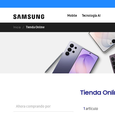
Mobile
Tecnología AI
Tienda Online
Inicio
Tienda Onl
Ahora comprando por
1
artículo