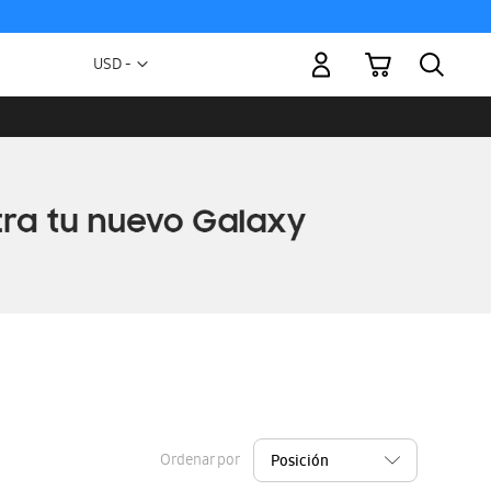
Mi carrito
Moneda
USD -
dólar
estadounidense
Ordenar por