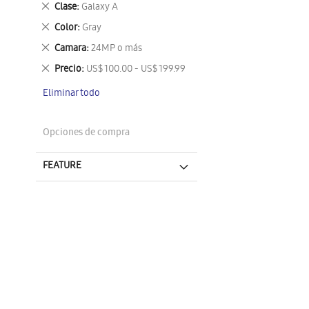
Eliminar
Clase
Galaxy A
este
Eliminar
Color
Gray
artículo
este
Eliminar
Camara
24MP o más
artículo
este
Eliminar
Precio
US$ 100.00 - US$ 199.99
artículo
este
Eliminar todo
artículo
Opciones de compra
FEATURE