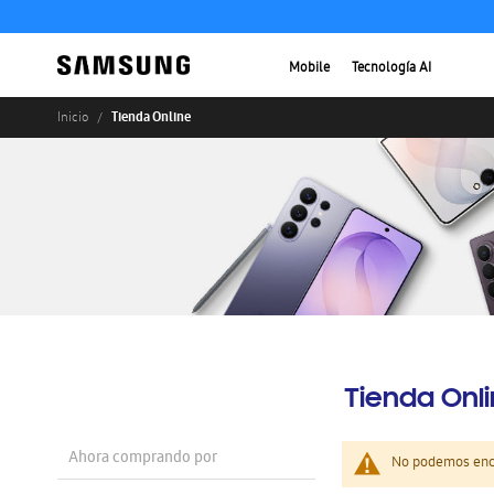
Mobile
Tecnología AI
Tienda Online
Inicio
Tienda Onl
Ahora comprando por
No podemos enco