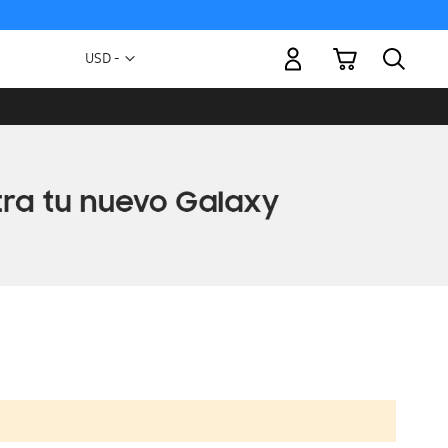
Mi carrito
Moneda
USD -
dólar
estadounidense