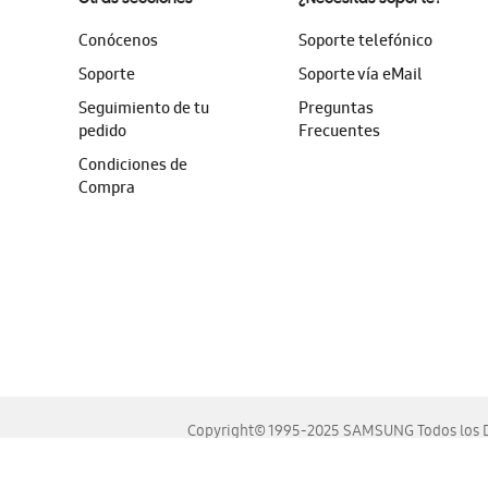
Conócenos
Soporte telefónico
Soporte
Soporte vía eMail
Seguimiento de tu
Preguntas
pedido
Frecuentes
Condiciones de
Compra
Copyright© 1995-2025 SAMSUNG Todos los D
Este sitio se ve mejor en las últimas versiones de Chrome