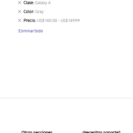
Eliminar
Clase
Galaxy A
este
Eliminar
Color
Gray
artículo
este
Eliminar
Precio
US$ 140.00 - US$ 149.99
artículo
este
Eliminar todo
artículo
Otras secciones
¿Necesitas soporte?