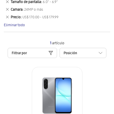
Eliminar
Tamaño de pantalla
6.0" - 6.9"
artículo
este
Eliminar
Camara
24MP o más
artículo
este
Eliminar
Precio
US$ 170.00 - US$ 179.99
artículo
este
Eliminar todo
artículo
1
artículo
Filtrar por