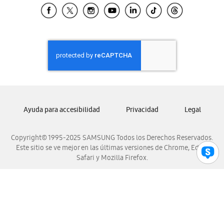
Samsung El Salvador
Samsung Guatemala
Samsung Honduras
Samsung Nicaragua
Samsung Panamá
Samsung República Dominicana
Samsung Venezuela
Ayuda para accesibilidad
Privacidad
Legal
Copyright© 1995-2025 SAMSUNG Todos los Derechos Reservados.
Este sitio se ve mejor en las últimas versiones de Chrome, Edge,
Safari y Mozilla Firefox.