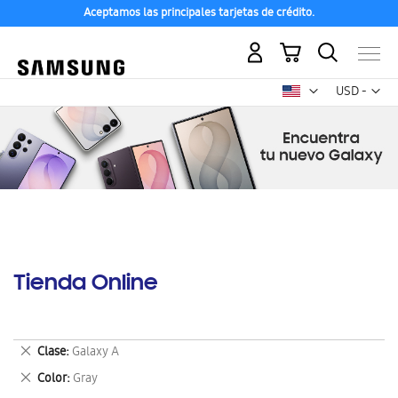
Aceptamos las principales tarjetas de crédito.
Mi carrito
Mon
USD -
dólar
estadounid
Tienda Online
Eliminar
Clase
Galaxy A
este
Eliminar
Color
Gray
artículo
este