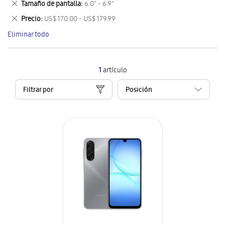
Eliminar
Tamaño de pantalla
6.0" - 6.9"
artículo
este
Eliminar
Precio
US$ 170.00 - US$ 179.99
artículo
este
Eliminar todo
artículo
1
artículo
Filtrar por