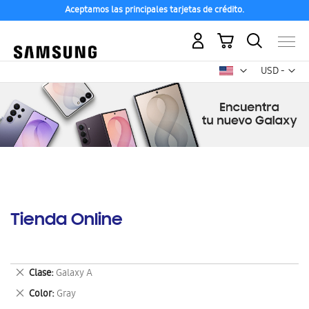
Aceptamos las principales tarjetas de crédito.
Mi carrito
Mon
USD -
dólar
estadounid
Tienda Online
Eliminar
Clase
Galaxy A
este
Eliminar
Color
Gray
artículo
este