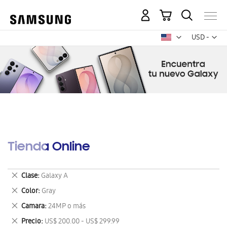
Mi carrito
Mon
USD -
dólar
estadounid
Tienda Online
Eliminar
Clase
Galaxy A
este
Eliminar
Color
Gray
artículo
este
Eliminar
Camara
24MP o más
artículo
este
Eliminar
Precio
US$ 200.00 - US$ 299.99
artículo