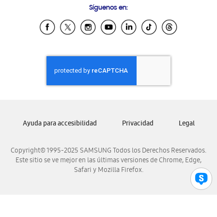
Síguenos en:
Samsung Ecuador
Samsung El Salvador
Samsung Guatemala
Samsung Honduras
Samsung Nicaragua
Samsung Panamá
Samsung República Dominicana
Samsung Venezuela
Ayuda para accesibilidad
Privacidad
Legal
Copyright© 1995-2025 SAMSUNG Todos los Derechos Reservados.
Este sitio se ve mejor en las últimas versiones de Chrome, Edge,
Safari y Mozilla Firefox.