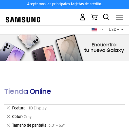
Aceptamos las principales tarjetas de crédito.
Mi carrito
Mon
USD -
dólar
estadounid
Tienda Online
Eliminar
Feature
HD Display
este
Eliminar
Color
Gray
artículo
este
Eliminar
Tamaño de pantalla
6.0" - 6.9"
artículo