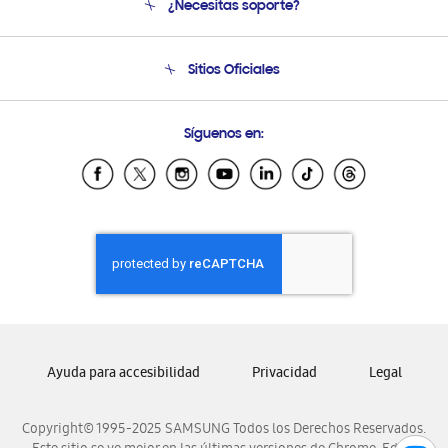
¿Necesitas soporte?
Soporte
Seguimiento de tu pedido
Soporte telefónico
Sitios Oficiales
Condiciones de Compra
Soporte vía eMail
Preguntas Frecuentes
Samsung Costa Rica
Síguenos en:
Samsung Ecuador
Samsung El Salvador
Samsung Guatemala
Samsung Honduras
Samsung Nicaragua
Samsung Panamá
Samsung República Dominicana
Samsung Venezuela
Ayuda para accesibilidad
Privacidad
Legal
Copyright© 1995-2025 SAMSUNG Todos los Derechos Reservados.