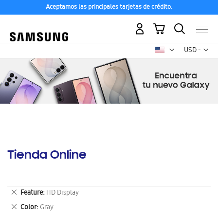
Aceptamos las principales tarjetas de crédito.
Mi carrito
Mon
USD -
dólar
estadounid
Tienda Online
Eliminar
Feature
HD Display
este
Eliminar
Color
Gray
artículo
este