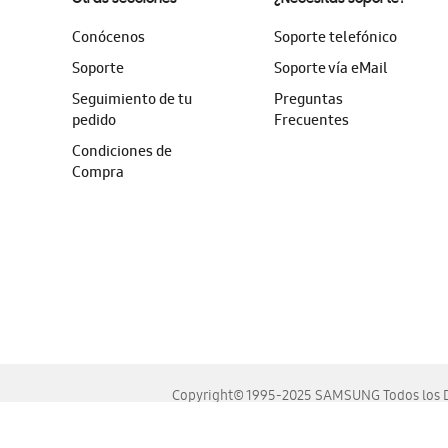
Conócenos
Soporte telefónico
Soporte
Soporte vía eMail
Seguimiento de tu
Preguntas
pedido
Frecuentes
Condiciones de
Compra
Copyright© 1995-2025 SAMSUNG Todos los D
Este sitio se ve mejor en las últimas versiones de Chrome