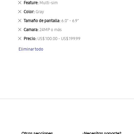
Eliminar
Feature
Multi-sim
este
Eliminar
Color
Gray
artículo
este
Eliminar
Tamaño de pantalla
6.0" - 6.9"
artículo
este
Eliminar
Camara
24MP o más
artículo
este
Eliminar
Precio
US$ 100.00 - US$ 199.99
artículo
este
Eliminar todo
artículo
Otras secciones
¿Necesitas soporte?