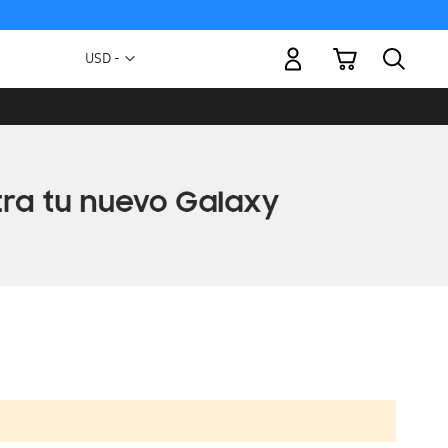
Mi carrito
Moneda
USD -
dólar
estadounidense