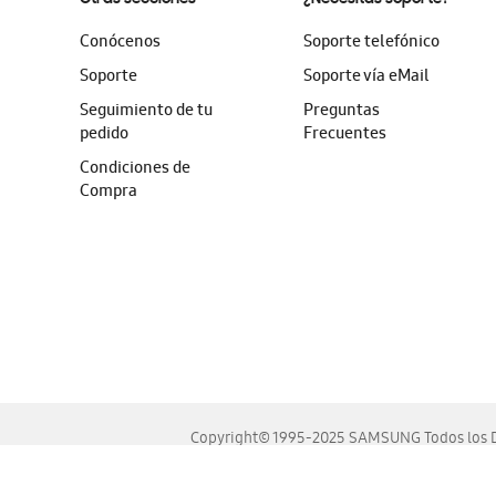
Conócenos
Soporte telefónico
Soporte
Soporte vía eMail
Seguimiento de tu
Preguntas
pedido
Frecuentes
Condiciones de
Compra
Copyright© 1995-2025 SAMSUNG Todos los D
Este sitio se ve mejor en las últimas versiones de Chrome