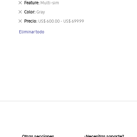
Eliminar
Feature
Multi-sim
este
Eliminar
Color
Gray
artículo
este
Eliminar
Precio
US$ 600.00 - US$ 699.99
artículo
este
Eliminar todo
artículo
Otras secciones
¿Necesitas soporte?