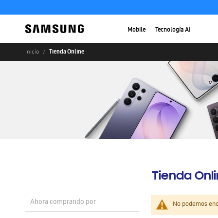
Mobile
Tecnología AI
Tienda Online
Inicio
Tienda Onl
Ahora comprando por
No podemos enco