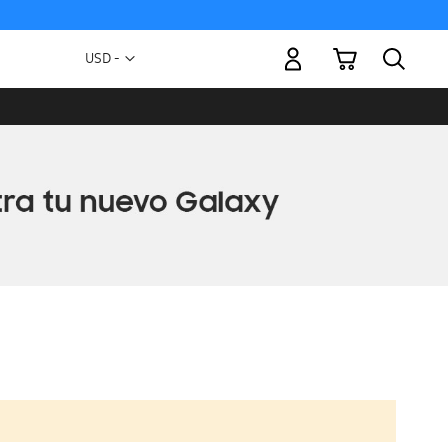
Mi carrito
Moneda
USD -
dólar
estadounidense