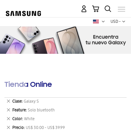
Mi carrito
Mon
USD -
dólar
estadounid
Tienda Online
Eliminar
Clase
Galaxy S
este
Eliminar
Feature
Solo bluetooth
artículo
este
Eliminar
Color
White
artículo
este
Eliminar
Precio
US$ 30.00 - US$ 39.99
artículo