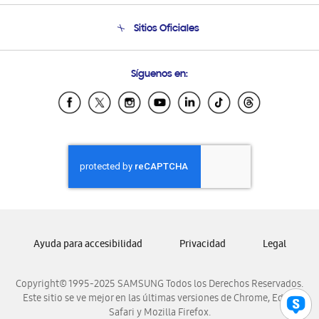
Seguimiento de tu pedido
Soporte telefónico
Sitios Oficiales
Condiciones de Compra
Soporte vía eMail
Preguntas Frecuentes
Samsung Costa Rica
Síguenos en:
Samsung Ecuador
Samsung El Salvador
Samsung Guatemala
Samsung Honduras
Samsung Nicaragua
Samsung Panamá
Samsung República Dominicana
Samsung Venezuela
Ayuda para accesibilidad
Privacidad
Legal
Copyright© 1995-2025 SAMSUNG Todos los Derechos Reservados.
Este sitio se ve mejor en las últimas versiones de Chrome, Edge,
Safari y Mozilla Firefox.