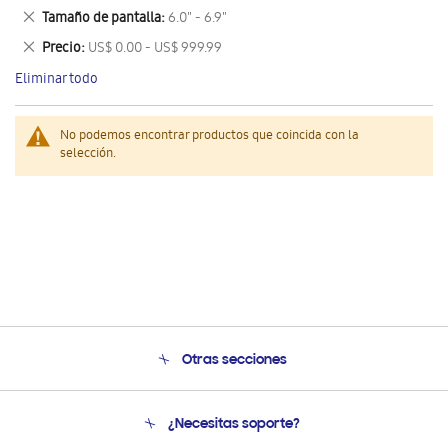
este
Eliminar
Tamaño de pantalla
6.0" - 6.9"
artículo
este
Eliminar
Precio
US$ 0.00 - US$ 999.99
artículo
este
Eliminar todo
artículo
No podemos encontrar productos que coincida con la
selección.
Otras secciones
Conócenos
¿Necesitas soporte?
Soporte