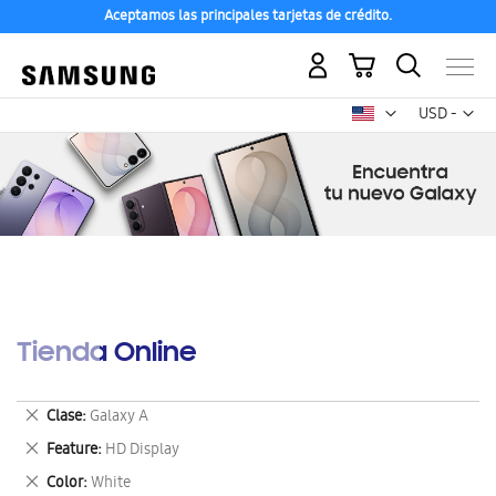
Aceptamos las principales tarjetas de crédito.
Mi carrito
Mon
USD -
dólar
estadounid
Tienda Online
Eliminar
Clase
Galaxy A
este
Eliminar
Feature
HD Display
artículo
este
Eliminar
Color
White
artículo