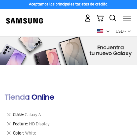
Aceptamos las principales tarjetas de crédito.
Mi carrito
Mon
USD -
dólar
estadounid
Tienda Online
Eliminar
Clase
Galaxy A
este
Eliminar
Feature
HD Display
artículo
este
Eliminar
Color
White
artículo