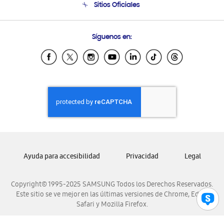
Sitios Oficiales
Condiciones de Compra
Soporte vía eMail
Preguntas Frecuentes
Samsung Costa Rica
Síguenos en:
Samsung Ecuador
Samsung El Salvador
Samsung Guatemala
Samsung Honduras
Samsung Nicaragua
Samsung Panamá
Samsung República Dominicana
Samsung Venezuela
Ayuda para accesibilidad
Privacidad
Legal
Copyright© 1995-2025 SAMSUNG Todos los Derechos Reservados.
Este sitio se ve mejor en las últimas versiones de Chrome, Edge,
Safari y Mozilla Firefox.