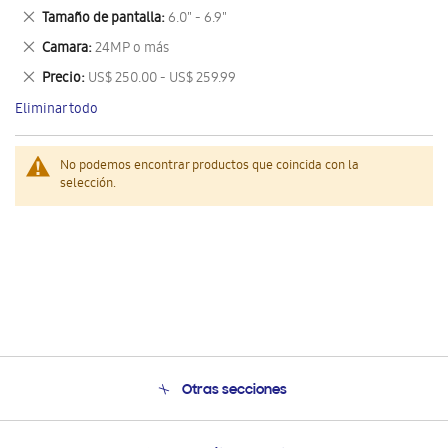
este
Eliminar
Tamaño de pantalla
6.0" - 6.9"
artículo
este
Eliminar
Camara
24MP o más
artículo
este
Eliminar
Precio
US$ 250.00 - US$ 259.99
artículo
este
Eliminar todo
artículo
No podemos encontrar productos que coincida con la
selección.
Otras secciones
Conócenos