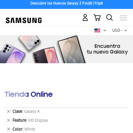
Descubre los Nuevos Galaxy Z Fold8 | Flip8
Aceptamos las principales tarjetas de crédito.
Mi carrito
Mon
USD -
dólar
estadounid
Tienda Online
Eliminar
Clase
Galaxy A
este
Eliminar
Feature
HD Display
artículo
este
Eliminar
Color
White
artículo