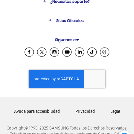
¿Necesitas soporte?
Soporte
Seguimiento de tu pedido
Soporte telefónico
Sitios Oficiales
Condiciones de Compra
Soporte vía eMail
Preguntas Frecuentes
Samsung Costa Rica
Síguenos en:
Samsung Ecuador
Samsung El Salvador
Samsung Guatemala
Samsung Honduras
Samsung Nicaragua
Samsung Panamá
Samsung República Dominicana
Samsung Venezuela
Ayuda para accesibilidad
Privacidad
Legal
Copyright© 1995-2025 SAMSUNG Todos los Derechos Reservados.