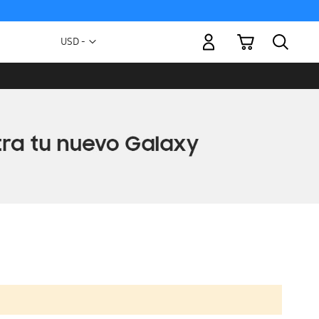
Mi carrito
Moneda
USD -
dólar
estadounidense