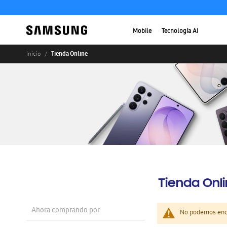
Mobile
Tecnología AI
Tienda Online
Inicio
Tienda Onl
Ahora comprando por
No podemos enco