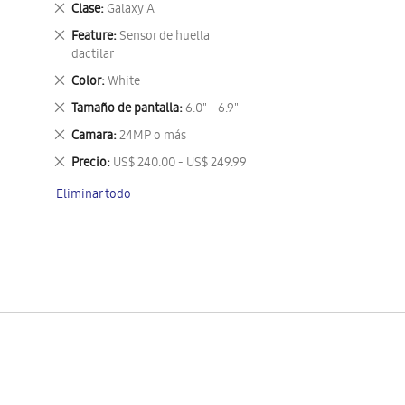
Eliminar
Clase
Galaxy A
este
Eliminar
Feature
Sensor de huella
artículo
este
dactilar
artículo
Eliminar
Color
White
este
Eliminar
Tamaño de pantalla
6.0" - 6.9"
artículo
este
Eliminar
Camara
24MP o más
artículo
este
Eliminar
Precio
US$ 240.00 - US$ 249.99
artículo
este
Eliminar todo
artículo