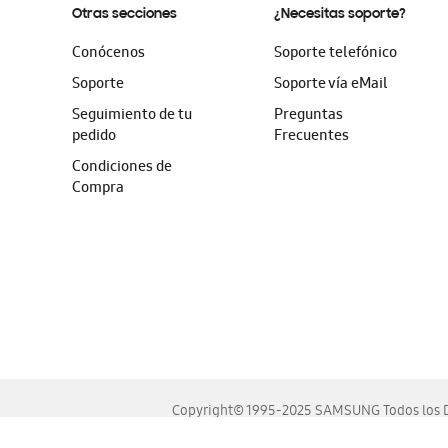
Otras secciones
¿Necesitas soporte?
Conócenos
Soporte telefónico
Soporte
Soporte vía eMail
Seguimiento de tu
Preguntas
pedido
Frecuentes
Condiciones de
Compra
Copyright© 1995-2025 SAMSUNG Todos los D
Este sitio se ve mejor en las últimas versiones de Chrome