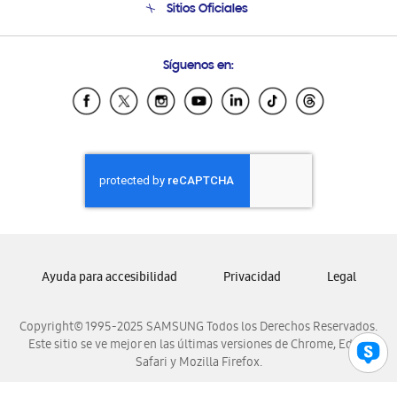
Sitios Oficiales
Condiciones de Compra
Soporte vía eMail
Preguntas Frecuentes
Samsung Costa Rica
Síguenos en:
Samsung Ecuador
Samsung El Salvador
Samsung Guatemala
Samsung Honduras
Samsung Nicaragua
Samsung Panamá
Samsung República Dominicana
Samsung Venezuela
Ayuda para accesibilidad
Privacidad
Legal
Copyright© 1995-2025 SAMSUNG Todos los Derechos Reservados.
Este sitio se ve mejor en las últimas versiones de Chrome, Edge,
Safari y Mozilla Firefox.