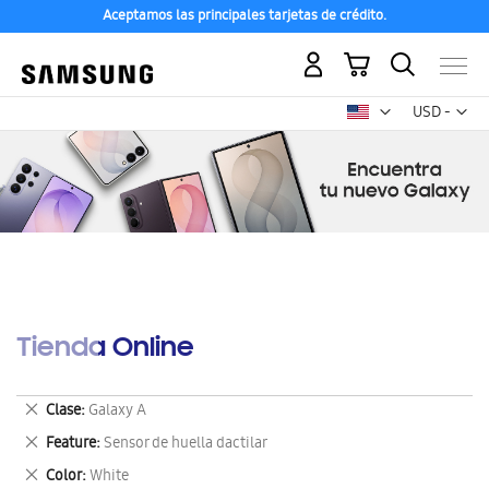
Aceptamos las principales tarjetas de crédito.
Mi carrito
Mon
USD -
dólar
estadounid
Tienda Online
Eliminar
Clase
Galaxy A
este
Eliminar
Feature
Sensor de huella dactilar
artículo
este
Eliminar
Color
White
artículo