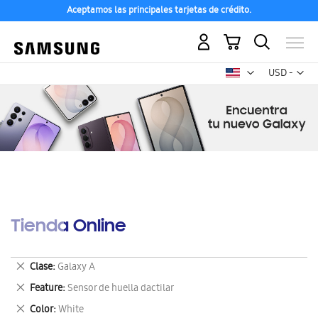
Aceptamos las principales tarjetas de crédito.
Mi carrito
Mon
USD -
dólar
estadounid
Tienda Online
Eliminar
Clase
Galaxy A
este
Eliminar
Feature
Sensor de huella dactilar
artículo
este
Eliminar
Color
White
artículo