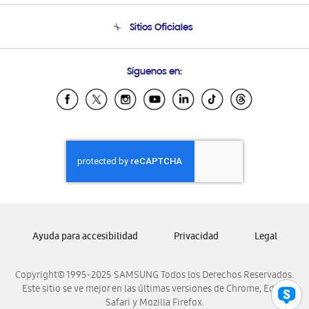
Seguimiento de tu pedido
Soporte telefónico
Sitios Oficiales
Condiciones de Compra
Soporte vía eMail
Preguntas Frecuentes
Samsung Costa Rica
Síguenos en:
Samsung Ecuador
Samsung El Salvador
Samsung Guatemala
Samsung Honduras
Samsung Nicaragua
Samsung Panamá
Samsung República Dominicana
Samsung Venezuela
Ayuda para accesibilidad
Privacidad
Legal
Copyright© 1995-2025 SAMSUNG Todos los Derechos Reservados.
Este sitio se ve mejor en las últimas versiones de Chrome, Edge,
Safari y Mozilla Firefox.