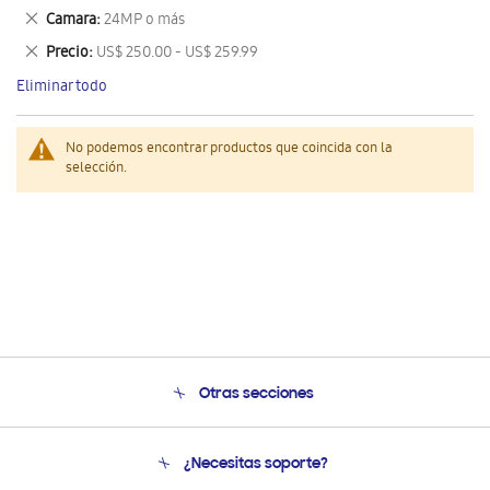
este
Eliminar
Camara
24MP o más
artículo
este
Eliminar
Precio
US$ 250.00 - US$ 259.99
artículo
este
Eliminar todo
artículo
No podemos encontrar productos que coincida con la
selección.
Otras secciones
Conócenos
¿Necesitas soporte?
Soporte