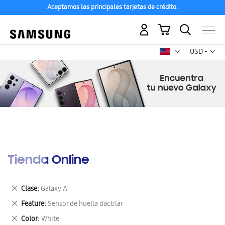
Aceptamos las principales tarjetas de crédito.
Mi carrito
Mon
USD -
dólar
estadounid
Tienda Online
Eliminar
Clase
Galaxy A
este
Eliminar
Feature
Sensor de huella dactilar
artículo
este
Eliminar
Color
White
artículo