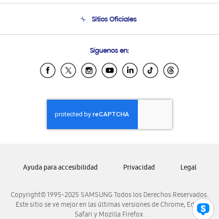
Seguimiento de tu pedido
Soporte telefónico
Sitios Oficiales
Condiciones de Compra
Soporte vía eMail
Preguntas Frecuentes
Samsung Costa Rica
Síguenos en:
Samsung Ecuador
Samsung El Salvador
Samsung Guatemala
Samsung Honduras
Samsung Nicaragua
Samsung Panamá
Samsung República Dominicana
Samsung Venezuela
Ayuda para accesibilidad
Privacidad
Legal
Copyright© 1995-2025 SAMSUNG Todos los Derechos Reservados.
Este sitio se ve mejor en las últimas versiones de Chrome, Edge,
Safari y Mozilla Firefox.