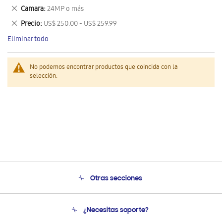
este
Eliminar
Camara
24MP o más
artículo
este
Eliminar
Precio
US$ 250.00 - US$ 259.99
artículo
este
Eliminar todo
artículo
No podemos encontrar productos que coincida con la
selección.
Otras secciones
Conócenos
¿Necesitas soporte?
Soporte