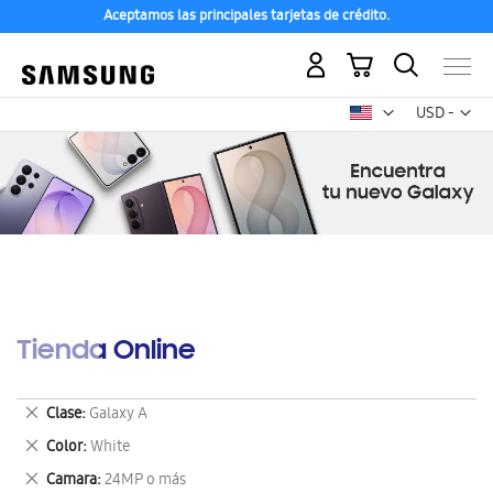
Aceptamos las principales tarjetas de crédito.
Mi carrito
Mon
USD -
dólar
estadounid
Tienda Online
Eliminar
Clase
Galaxy A
este
Eliminar
Color
White
artículo
este
Eliminar
Camara
24MP o más
artículo