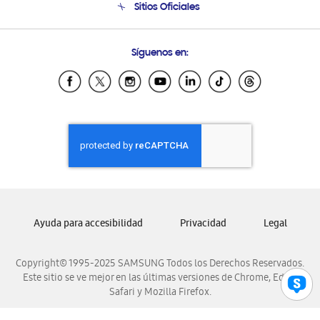
Sitios Oficiales
Condiciones de Compra
Soporte vía eMail
Preguntas Frecuentes
Samsung Costa Rica
Síguenos en:
Samsung Ecuador
Samsung El Salvador
Samsung Guatemala
Samsung Honduras
Samsung Nicaragua
Samsung Panamá
Samsung República Dominicana
Samsung Venezuela
Ayuda para accesibilidad
Privacidad
Legal
Copyright© 1995-2025 SAMSUNG Todos los Derechos Reservados.
Este sitio se ve mejor en las últimas versiones de Chrome, Edge,
Safari y Mozilla Firefox.