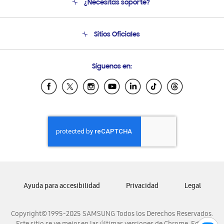
¿Necesitas soporte?
Soporte
Seguimiento de tu pedido
Soporte telefónico
Sitios Oficiales
Condiciones de Compra
Soporte vía eMail
Preguntas Frecuentes
Samsung Costa Rica
Síguenos en:
Samsung Ecuador
Samsung El Salvador
Samsung Guatemala
Samsung Honduras
Samsung Nicaragua
Samsung Panamá
Samsung República Dominicana
Samsung Venezuela
Ayuda para accesibilidad
Privacidad
Legal
Copyright© 1995-2025 SAMSUNG Todos los Derechos Reservados.