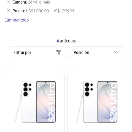
Eliminar
Camara
24MP o más
artículo
este
Eliminar
Precio
US$ 1,000.00 - US$ 1,999.99
artículo
este
Eliminar todo
artículo
4
artículos
Filtrar por