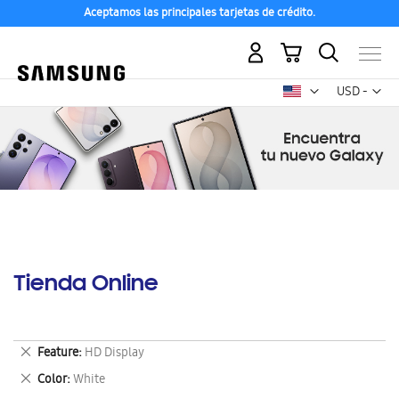
Aceptamos las principales tarjetas de crédito.
Mi carrito
Mon
USD -
dólar
estadounid
Tienda Online
Eliminar
Feature
HD Display
este
Eliminar
Color
White
artículo
este