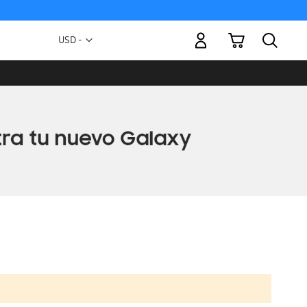
Mi carrito
Moneda
USD -
dólar
estadounidense