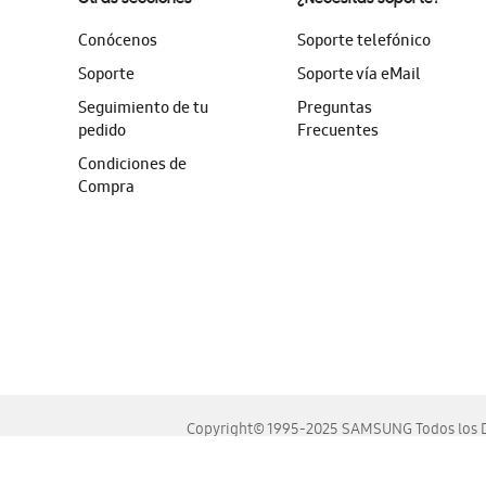
Conócenos
Soporte telefónico
Soporte
Soporte vía eMail
Seguimiento de tu
Preguntas
pedido
Frecuentes
Condiciones de
Compra
Copyright© 1995-2025 SAMSUNG Todos los D
Este sitio se ve mejor en las últimas versiones de Chrome