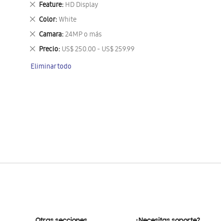
Eliminar
Feature
HD Display
este
Eliminar
Color
White
artículo
este
Eliminar
Camara
24MP o más
artículo
este
Eliminar
Precio
US$ 250.00 - US$ 259.99
artículo
este
Eliminar todo
artículo
Otras secciones
¿Necesitas soporte?