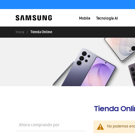
Mobile
Tecnología AI
Tienda Online
Inicio
Tienda Onl
Ahora comprando por
No podemos enco