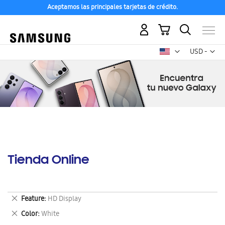
Aceptamos las principales tarjetas de crédito.
Mi carrito
Mon
USD -
dólar
estadounid
Tienda Online
Eliminar
Feature
HD Display
este
Eliminar
Color
White
artículo
este