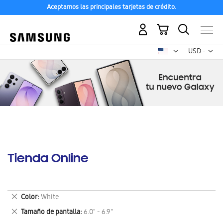
Aceptamos las principales tarjetas de crédito.
Mi carrito
Mon
USD -
dólar
estadounid
Tienda Online
Eliminar
Color
White
este
Eliminar
Tamaño de pantalla
6.0" - 6.9"
artículo
este